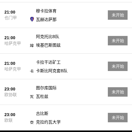
穆卡拉体育
21:00
未开始
也门甲
瓦赫达萨那
阿克托比B队
21:00
未开始
哈萨克甲
埃基巴斯图兹
卡拉干达矿工
21:00
未开始
哈萨克甲
卡斯比阿克套B队
图尔库国际
23:00
未开始
欧协联
瓦杜兹
古比斯
23:00
未开始
欧联
克拉约瓦大学