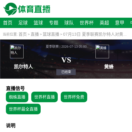
首页
足球
篮球
专题
球队
世界杯
英超
意甲
首页
直播
篮球直播
07月13日 夏季联赛凯尔特人对黄蜂比赛视频直播
当前位置:
>
>
>
夏季联赛 | 2026-07-13 05:00
VS
凯尔特人
已结束
直播信号
蜘蛛直播
世界杯直播
世界杯免费
世界杯最全直播
说明