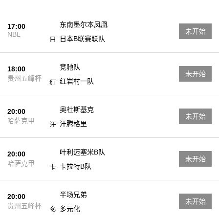
东南墨尔本凤凰
17:00
未开始
NBL
日本B联赛联队
竞驰队
18:00
未开始
贵州五峰杯
红岩村一队
奥杜斯基克
20:00
未开始
哈萨克甲
汗腾格里
叶利迈塞米B队
20:00
未开始
哈萨克甲
卡拉特B队
半场兄弟
20:00
未开始
贵州五峰杯
多元化