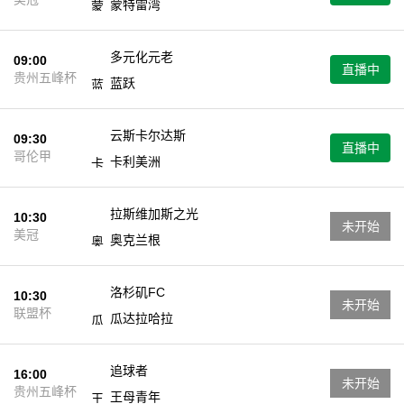
蒙特雷湾
多元化元老
09:00
直播中
贵州五峰杯
蓝跃
云斯卡尔达斯
09:30
直播中
哥伦甲
卡利美洲
拉斯维加斯之光
10:30
未开始
美冠
奥克兰根
洛杉矶FC
10:30
未开始
联盟杯
瓜达拉哈拉
追球者
16:00
未开始
贵州五峰杯
王母青年