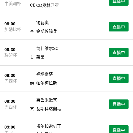
直播中
中美洲杯
CD奥林匹亚
锡瓦奥
08:00
直播中
加勒比杯
金斯敦骑兵
纳什维尔SC
08:30
直播中
联盟杯
莱昂
福塔雷萨
08:30
直播中
巴西杯
帕尔梅拉斯
弗鲁米嫩塞
08:30
直播中
巴西杯
瓦斯科达伽马
埃尔帕索机车
09:00
直播中
美冠