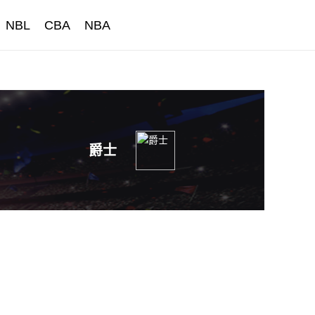
NBL
CBA
NBA
爵士