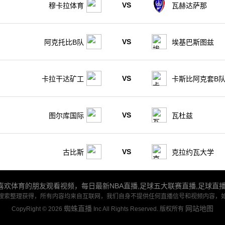
VS
穆卡拉体育
瓦赫达萨那
VS
阿克托比B队
埃基巴斯图兹
VS
卡拉干达矿工
卡斯比阿克套B
VS
图尔库国际
瓦杜兹
VS
古比斯
克拉约瓦大学
欢体育的朋友观看视频，每日最新NBA直播,足球五大联赛直播,足球直
搜索整理获得，所有内容均来自互联网，我们自身不提供任何直播信号和视频内容，
蜘蛛直播
网站地图
CopyRight © 2026
Inc All Rights Reserved. 版权所有