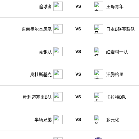
VS
追球者
王母青年
VS
东南墨尔本凤凰
日本B联赛联队
VS
竞驰队
红岩村一队
VS
奥杜斯基克
汗腾格里
VS
叶利迈塞米B队
卡拉特B队
VS
半场兄弟
多元化