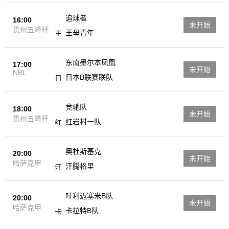
追球者
16:00
未开始
贵州五峰杯
王母青年
东南墨尔本凤凰
17:00
未开始
NBL
日本B联赛联队
竞驰队
18:00
未开始
贵州五峰杯
红岩村一队
奥杜斯基克
20:00
未开始
哈萨克甲
汗腾格里
叶利迈塞米B队
20:00
未开始
哈萨克甲
卡拉特B队