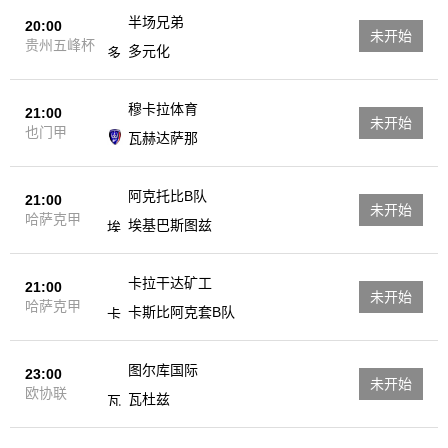
半场兄弟
20:00
未开始
贵州五峰杯
多元化
穆卡拉体育
21:00
未开始
也门甲
瓦赫达萨那
阿克托比B队
21:00
未开始
哈萨克甲
埃基巴斯图兹
卡拉干达矿工
21:00
未开始
哈萨克甲
卡斯比阿克套B队
图尔库国际
23:00
未开始
欧协联
瓦杜兹