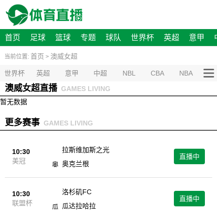
首页
足球
篮球
专题
球队
世界杯
英超
意甲
首页
澳威女超
当前位置:
>
世界杯
英超
意甲
中超
NBL
CBA
NBA
澳威女超直播
GAMES LIVING
暂无数据
更多赛事
GAMES LIVING
拉斯维加斯之光
10:30
直播中
美冠
奥克兰根
洛杉矶FC
10:30
直播中
联盟杯
瓜达拉哈拉