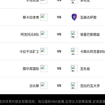
VS
半场兄弟
多元化
VS
穆卡拉体育
瓦赫达萨那
VS
阿克托比B队
埃基巴斯图兹
VS
卡拉干达矿工
卡斯比阿克套B
VS
图尔库国际
瓦杜兹
VS
古比斯
克拉约瓦大学
欢体育的朋友观看视频，每日最新NBA直播,足球五大联赛直播,足球直