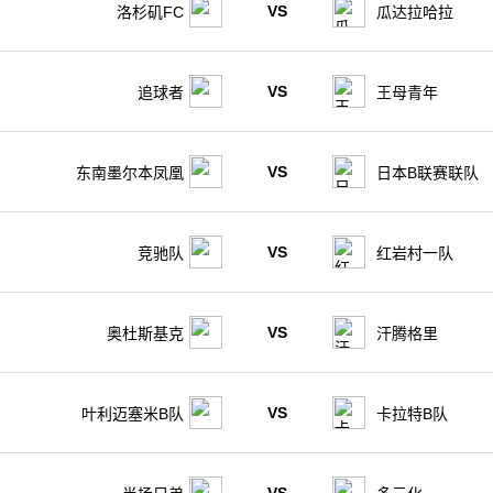
VS
洛杉矶FC
瓜达拉哈拉
VS
追球者
王母青年
VS
东南墨尔本凤凰
日本B联赛联队
VS
竞驰队
红岩村一队
VS
奥杜斯基克
汗腾格里
VS
叶利迈塞米B队
卡拉特B队