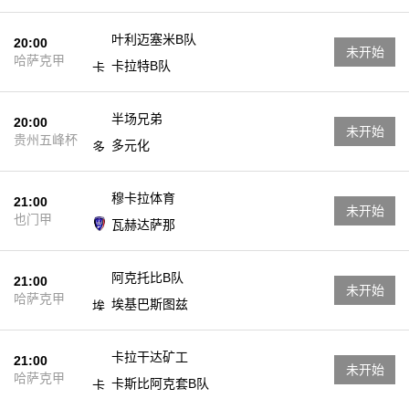
叶利迈塞米B队
20:00
未开始
哈萨克甲
卡拉特B队
半场兄弟
20:00
未开始
贵州五峰杯
多元化
穆卡拉体育
21:00
未开始
也门甲
瓦赫达萨那
阿克托比B队
21:00
未开始
哈萨克甲
埃基巴斯图兹
卡拉干达矿工
21:00
未开始
哈萨克甲
卡斯比阿克套B队