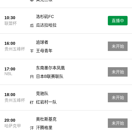
洛杉矶FC
10:30
直播中
联盟杯
瓜达拉哈拉
追球者
16:00
未开始
贵州五峰杯
王母青年
东南墨尔本凤凰
17:00
未开始
NBL
日本B联赛联队
竞驰队
18:00
未开始
贵州五峰杯
红岩村一队
奥杜斯基克
20:00
未开始
哈萨克甲
汗腾格里