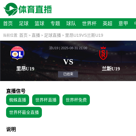
首页
足球
篮球
专题
球队
世界杯
英超
意甲
首页
直播
足球直播
里昂U19VS兰斯U19
当前位置:
>
>
>
法U19 | 2025-08-31 21:00
VS
里昂U19
兰斯
已结束
直播信号
蜘蛛直播
世界杯直播
世界杯免费
世界杯最全直播
说明