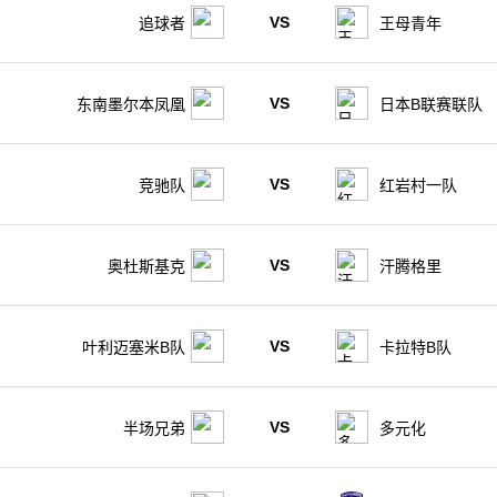
VS
追球者
王母青年
VS
东南墨尔本凤凰
日本B联赛联队
VS
竞驰队
红岩村一队
VS
奥杜斯基克
汗腾格里
VS
叶利迈塞米B队
卡拉特B队
VS
半场兄弟
多元化