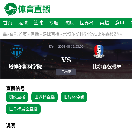
首页
足球
篮球
专题
球队
世界杯
英超
意甲
首页
直播
足球直播
塔博尔斯科学院VS比尔森彼得林
当前位置:
>
>
>
捷丙 | 2025-08-31 23:00
VS
塔博尔斯科学院
比尔森
已结束
直播信号
蜘蛛直播
世界杯直播
世界杯免费
世界杯最全直播
说明