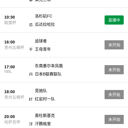
洛杉矶FC
10:30
直播中
联盟杯
瓜达拉哈拉
追球者
16:00
未开始
贵州五峰杯
王母青年
东南墨尔本凤凰
17:00
未开始
NBL
日本B联赛联队
竞驰队
18:00
未开始
贵州五峰杯
红岩村一队
奥杜斯基克
20:00
未开始
哈萨克甲
汗腾格里