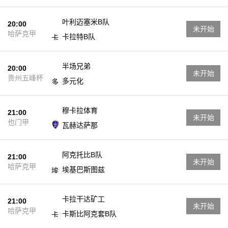
叶利迈塞米B队
20:00
未开始
哈萨克甲
卡拉特B队
半场兄弟
20:00
未开始
贵州五峰杯
多元化
穆卡拉体育
21:00
未开始
也门甲
瓦赫达萨那
阿克托比B队
21:00
未开始
哈萨克甲
埃基巴斯图兹
卡拉干达矿工
21:00
未开始
哈萨克甲
卡斯比阿克套B队