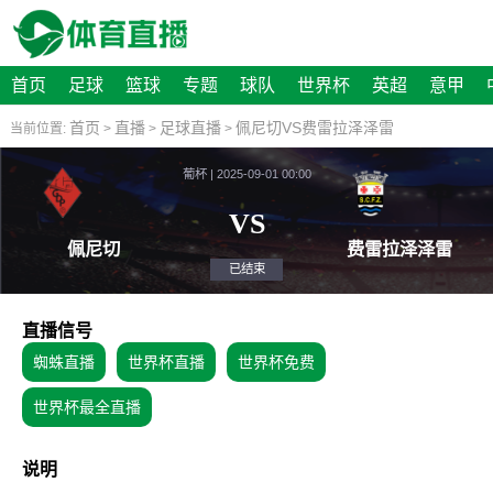
首页
足球
篮球
专题
球队
世界杯
英超
意甲
首页
直播
足球直播
佩尼切VS费雷拉泽泽雷
当前位置:
>
>
>
葡杯 | 2025-09-01 00:00
VS
佩尼切
费雷拉
已结束
直播信号
蜘蛛直播
世界杯直播
世界杯免费
世界杯最全直播
说明