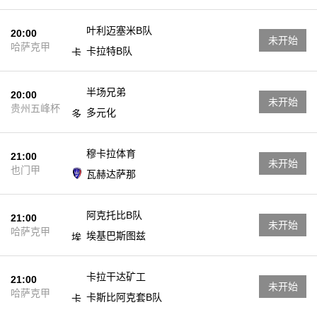
叶利迈塞米B队
20:00
未开始
哈萨克甲
卡拉特B队
半场兄弟
20:00
未开始
贵州五峰杯
多元化
穆卡拉体育
21:00
未开始
也门甲
瓦赫达萨那
阿克托比B队
21:00
未开始
哈萨克甲
埃基巴斯图兹
卡拉干达矿工
21:00
未开始
哈萨克甲
卡斯比阿克套B队