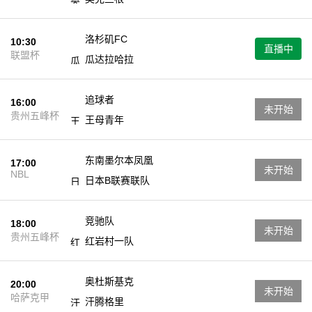
洛杉矶FC
10:30
直播中
联盟杯
瓜达拉哈拉
追球者
16:00
未开始
贵州五峰杯
王母青年
东南墨尔本凤凰
17:00
未开始
NBL
日本B联赛联队
竞驰队
18:00
未开始
贵州五峰杯
红岩村一队
奥杜斯基克
20:00
未开始
哈萨克甲
汗腾格里