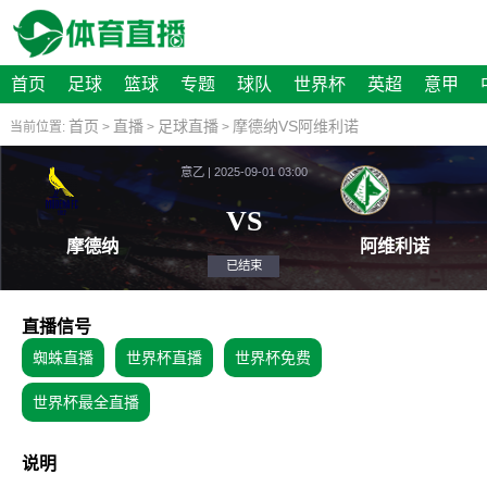
首页
足球
篮球
专题
球队
世界杯
英超
意甲
首页
直播
足球直播
摩德纳VS阿维利诺
当前位置:
>
>
>
意乙 | 2025-09-01 03:00
VS
摩德纳
阿维
已结束
直播信号
蜘蛛直播
世界杯直播
世界杯免费
世界杯最全直播
说明