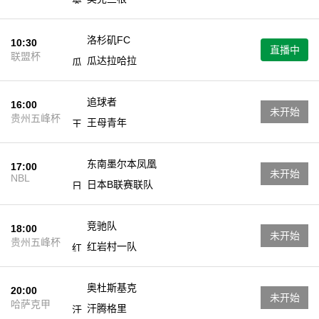
洛杉矶FC
10:30
直播中
联盟杯
瓜达拉哈拉
追球者
16:00
未开始
贵州五峰杯
王母青年
东南墨尔本凤凰
17:00
未开始
NBL
日本B联赛联队
竞驰队
18:00
未开始
贵州五峰杯
红岩村一队
奥杜斯基克
20:00
未开始
哈萨克甲
汗腾格里