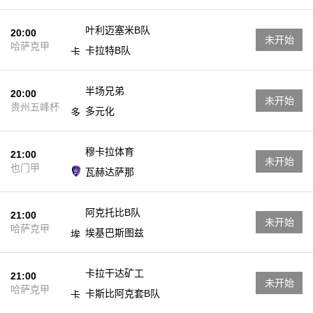
叶利迈塞米B队
20:00
未开始
哈萨克甲
卡拉特B队
半场兄弟
20:00
未开始
贵州五峰杯
多元化
穆卡拉体育
21:00
未开始
也门甲
瓦赫达萨那
阿克托比B队
21:00
未开始
哈萨克甲
埃基巴斯图兹
卡拉干达矿工
21:00
未开始
哈萨克甲
卡斯比阿克套B队