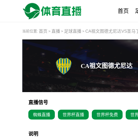
首页
首页
直播
足球直播
CA祖文图德尤尼达VS圣马
当前位置:
>
>
>
CA祖文图德尤尼达
直播信号
蜘蛛直播
世界杯直播
世界杯免费
世
说明