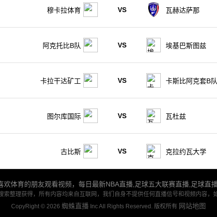
VS
穆卡拉体育
瓦赫达萨那
VS
阿克托比B队
埃基巴斯图兹
VS
卡拉干达矿工
卡斯比阿克套B
VS
图尔库国际
瓦杜兹
VS
古比斯
克拉约瓦大学
欢体育的朋友观看视频，每日最新NBA直播,足球五大联赛直播,足球直
搜索整理获得，所有内容均来自互联网，我们自身不提供任何直播信号和视频内容，
蜘蛛直播
网站地图
CopyRight © 2026
Inc All Rights Reserved. 版权所有