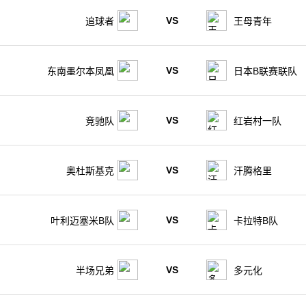
VS
追球者
王母青年
VS
东南墨尔本凤凰
日本B联赛联队
VS
竞驰队
红岩村一队
VS
奥杜斯基克
汗腾格里
VS
叶利迈塞米B队
卡拉特B队
VS
半场兄弟
多元化