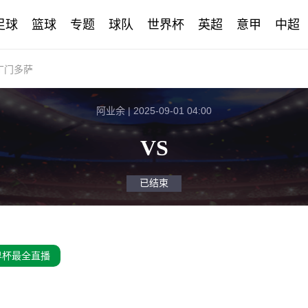
足球
篮球
专题
球队
世界杯
英超
意甲
中超
丁门多萨
阿业余 | 2025-09-01 04:00
VS
已结束
界杯最全直播